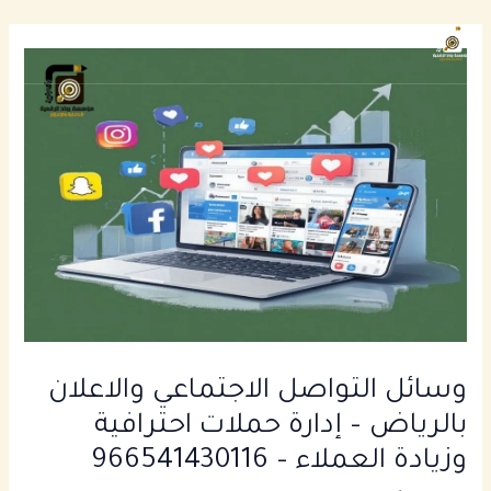
خطي
Main
لى
enu
لمحتوى
وسائل التواصل الاجتماعي والاعلان
بالرياض – إدارة حملات احترافية
وزيادة العملاء – 966541430116