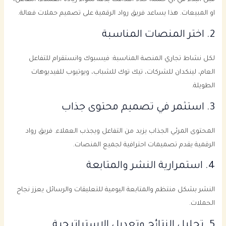
قبل البدء في أي حملة، حدد اهدافك بدقة سواء زيادة العملاء، التفاعل،
او المبيعات. هذا يساعد فريق رواد الرقمية على تصميم حملات فعالة.
2. اختر المنصات المناسبة
لكل نشاط تجاري المنصة المناسبة: فيسبوك وانستقرام للتفاعل
العام، لينكدان للشركات، تيك توك للشباب، ويوتيوب للفيديوهات
الطويلة.
3. استثمر في تصميم محتوى جذاب
المحتوى المرئي الجذاب يزيد من التفاعل ويجذب العملاء. فريق رواد
الرقمية يقدم تصميمات احترافية لجميع المنصات.
4. استمرارية النشر والمتابعة
النشر بشكل منتظم والمتابعة اليومية للتعليقات والرسائل يعزز نجاح
الحملات.
5. تحليل النتائج وتعديل الاستراتيجية