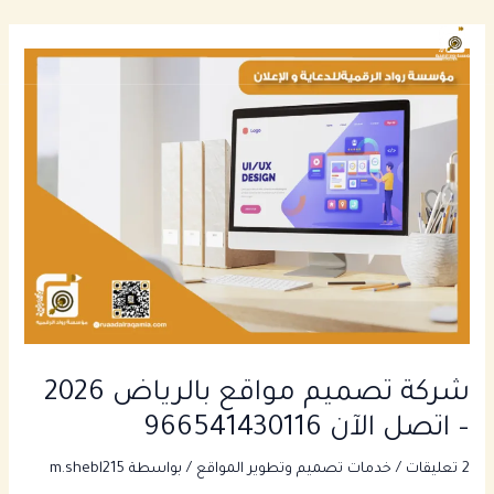
خطي
Main
لى
enu
لمحتوى
شركة تصميم مواقع بالرياض 2026
– اتصل الآن 966541430116
2 تعليقات
/
خدمات تصميم وتطوير المواقع
/ بواسطة
m.shebl215