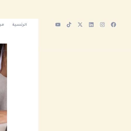
خطي
لى
لمحتوى
الرئسية
من