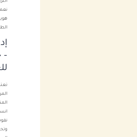
التر
نعمل
هوية
الطب
إد
– 
لل
تعتب
المر
المن
انست
نقوم
وتحس