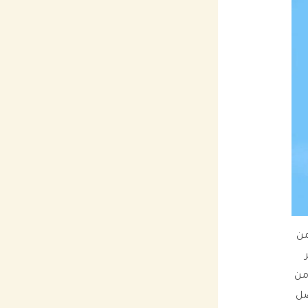
من
من
ضل