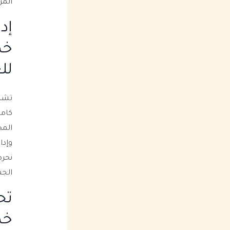
المر
إد
خد
لل
تشمل
كامل
المح
وإدا
نحرص
الجم
تح
خد