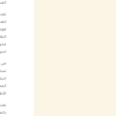
العي
تقدم
للعي
قوية
الطب
محرك
احتر
من خ
نساع
انتش
المه
الأط
تعت
بالم