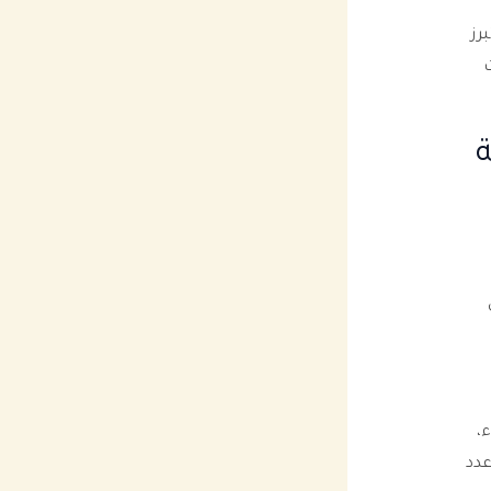
رز
ة
،
عدد