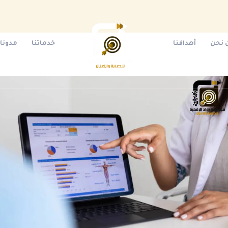
 نحن
أهدافنا
خدماتنا
مدونات