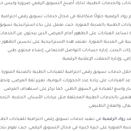
ادات والخدمات الطبية، لذلك أصبح التسويق الرقمي ضرورة وليس خيار
 رواد الرقمية حلولًا متكاملة في مجال خدمات تسويق رقمي احترافية
ادات الطبية بالمدينة المنورة، حيث نعمل على بناء استراتيجية تسويق
 تساعد العيادات على الظهور أمام المرضى الذين يبحثون عن الخدمات
ية في المدينة المنورة. تعتمد هذه الاستراتيجية على تحسين الظهور 
ات البحث، إدارة حسابات التواصل الاجتماعي، إنشاء محتوى طبي
افي، وإدارة الحملات الإعلانية الرقمية.
لال خدمات تسويق رقمي احترافية للعيادات الطبية بالمدينة المنورة
د العيادات على زيادة عدد الحجوزات اليومية، تعزيز ثقة المرضى، وتحق
ار واسع للعيادة في السوق الطبي. كما نركز على استهداف المرضى
تمين بالخدمات الطبية المختلفة مثل عيادات الأسنان، الجلدية، التجم
فال، والعلاج الطبيعي.
مد
رواد الرقمية
في تنفيذ خدمات تسويق رقمي احترافية للعيادات الطب
دينة المنورة على خبرة كبيرة في مجال التسويق الرقمي، حيث نقوم بتح