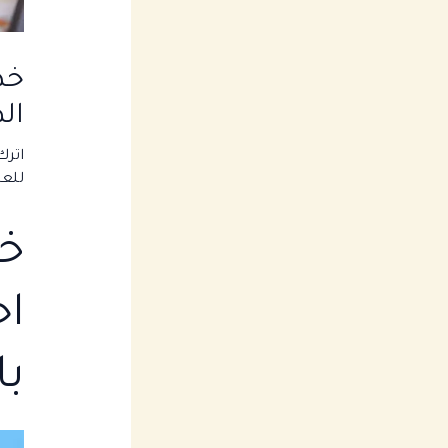
خد
ال
اترك
للعي
خ
اح
با