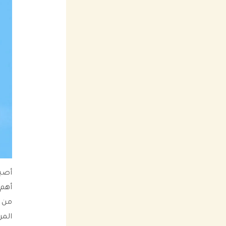
أصبح
أهم 
من ا
المر