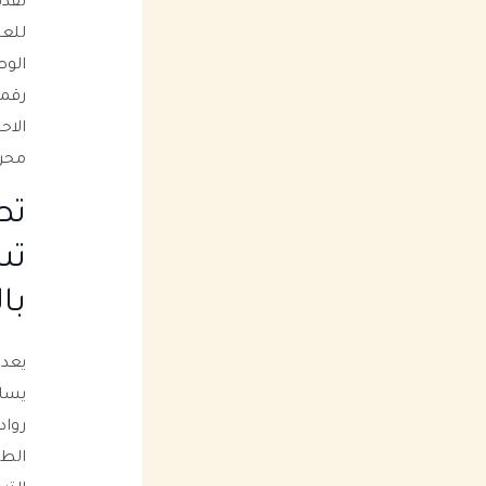
تقدم
للعي
الوص
رقمي
الاح
محرك
تص
تس
با
يعد 
يساع
رواد
الطب