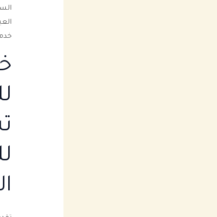
السو
العي
خدما
خد
لل
تس
لل
ال