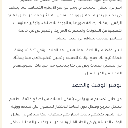
يتناسب مع هوية مطعمك أو مقهاك. نحن نضمن لك تصميم
احترافي، سهل الاستخدام، ومتوافق مع الاجهزة المختلفة، مما يساعد
في تحسين تجربة العميل وزيادة التفاعل المباشر معه. من خلال المنيو
الرقمي، يمكنك إضافة صور عالية الجودة للاصناف، وتوفير معلومات
تفصيلية عن المكونات والسعرات الحرارية، وتقديم عروض خاصة
وعناصر ترويجية تساهم في جذب الانتباه.
ليس فقط من الناحية العملية، بل يعد المنيو الرقمي أداة تسويقية
فعالة تتيح لك جمع بيانات العملاء وتحليل تفضيلاتهم، مما يمكنّك
من تحسين خدمات وعروض بما يتناسب مع احتياجات السوق.تقدم
العديد من المزايا، مثل:
توفير الوقت والجهد
من خلال تصميم منيو رقمي، يتمكن العملاء من تصفح قائمة الطعام
بشكل سريع وفعال دون الحاجة للانتظار للحصول على نسخة ورقية
من المنيو. يمكنهم تحديد اختياراتهم بسهولة، مما يساهم في تقليل
الوقت المستغرق في اتخاذ القرار ويزيد من سرعة سير العمليات داخل