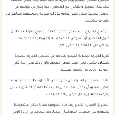
تحسين التفاعل: الفيديو يوفر تجربة تفاعلية غنية، حيث يمكن للعملاء
مشاهدة الأطباق والتفاعل مع المحتوى، مما يعزز من رغبتهم في
الاختيار بسرعة. يمكن أيضا إضافة مؤثرات صوتية وموسيقية تساهم في
خلق جو مناسب.
التوضيح السريع: باستخدام الفيديو، يمكنك توضيح مكونات الأطباق،
طرق التحضير، أو العروض الخاصة بسهولة وبطريقة جذابة، مما
يسهل على العملاء اتخاذ قراراتهم.
تعزيز التجربة البصرية: الفيديو يساهم في تحسين التجربة البصرية
للعملاء بشكل كبير، حيث يُظهر الأطباق بألوان وتفاصيل حية تثير
الحواس وتزيد من شهية العملاء.
زيادة التحفيز على الشراء: من خلال عرض الأطباق بطريقة جذابة وفنية،
يمكن للفيديو أن يحفز العملاء على طلب الأطعمة أو المشروبات التي
يعرضها، مما يزيد من فرص زيادة المبيعات.
التسويق الفعال: الفيديو يعد أداة تسويقية فعّالة يمكن مشاركتها
بسهولة على منصات السوشيال ميديا، مما يساهم في زيادة الوعي