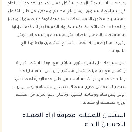
إدارة حسابات السوشيال ميديا بشكل فعال تعد من أهم جوانب النجاح
في استراتيجية التسويق الرقمي لأي مطعم أو مقهى. من خلال التفاعل
المستمر والمحتوى المميز، يمكنك بناء علاقة قوية مع جمهورك وتعزيز
ولائهم لعلامتك التجارية. مؤسسة رواد الرقمية توفر لك خدمات إدارة
شاملة لحساباتك على منصات مثل فيسبوك و إنستغرام و تويتر
وغيرها، مما يضمن لك تفاعلا دائما مع المتابعين وتحقيق نتائج
ملموسة.
نحن نساعدك على نشر محتوى يتماشى مع هوية علامتك التجارية،
والتفاعل مع متابعينك بشكل مستمر، والرد على استفساراتهم
وملاحظاتهم في الوقت المناسب. من خلال هذه الإدارة الفعالة، لن
تقتصر الفائدة على تعزيز سمعتك فقط، بل ستساهم أيضا في زيادة
الوعي بعروضك ووجباتك المميزة، وبالتالي دفع المزيد من العملاء
لزيارة مطعمك أو مقهاك.
استبيان للعملاء: معرفة اراء العملاء
لتحسين الاداء