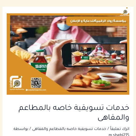
خطي
Main
لى
enu
لمحتوى
خدمات تسويقية خاصه بالمطاعم
والمقاهى
اترك تعليقاً
/
خدمات تسويقية خاصه بالمطاعم والمقاهى
/ بواسطة
m.shebl215