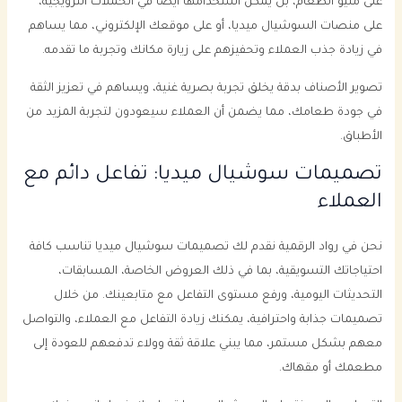
على منيو الطعام، بل يمكن استخدامها أيضا في الحملات الترويجية،
على منصات السوشيال ميديا، أو على موقعك الإلكتروني، مما يساهم
في زيادة جذب العملاء وتحفيزهم على زيارة مكانك وتجربة ما تقدمه.
تصوير الأصناف بدقة يخلق تجربة بصرية غنية، ويساهم في تعزيز الثقة
في جودة طعامك، مما يضمن أن العملاء سيعودون لتجربة المزيد من
الأطباق.
تصميمات سوشيال ميديا: تفاعل دائم مع
العملاء
نحن في رواد الرقمية نقدم لك تصميمات سوشيال ميديا تناسب كافة
احتياجاتك التسويقية، بما في ذلك العروض الخاصة، المسابقات،
التحديثات اليومية، ورفع مستوى التفاعل مع متابعينك. من خلال
تصميمات جذابة واحترافية، يمكنك زيادة التفاعل مع العملاء، والتواصل
معهم بشكل مستمر، مما يبني علاقة ثقة وولاء تدفعهم للعودة إلى
مطعمك أو مقهاك.