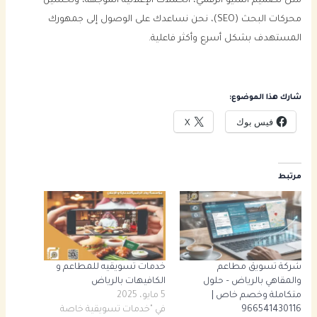
مثل تصميم المنيو الرقمي، الحملات الإعلانية الموجهة، وتحسين
محركات البحث (SEO)، نحن نساعدك على الوصول إلى جمهورك
المستهدف بشكل أسرع وأكثر فاعلية.
شارك هذا الموضوع:
فيس بوك
X
مرتبط
شركة تسويق مطاعم
خدمات تسويقيه للمطاعم و
والمقاهي بالرياض – حلول
الكافيهات بالرياض
متكاملة وخصم خاص |
5 مايو، 2025
966541430116
في "خدمات تسويقية خاصة