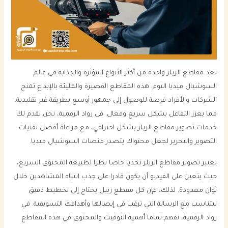
تعد مقاطع الريلز واحدة من أكثر الأنواع المؤثرة والجذابة في عالم
السوشيال ميديا اليوم. هذه المقاطع القصيرة والمليئة بالإبداع تمنح
الشركات والأفراد فرصة للوصول إلى جمهور أوسع بطريقة غير تقليدية،
مما يعزز التفاعل بشكل سريع وفعال. في رواد الرقمية، نحن نقدم لك
خدمات تصوير مقاطع الريلز بشكل احترافي، مع مراعاة أفضل تقنيات
التصوير والتحرير لجعل محتواك يتصدر منصات السوشيال ميديا.
يعتبر تصوير مقاطع الريلز تحديا خاصا نظرا لطبيعة المحتوى السريع،
حيث يتعين على الفيديو أن يكون قادرا على جذب انتباه المشاهدين خلال
ثوان معدودة. لذلك، فإن كل مقطع رييل يحتاج إلى تخطيط دقيق
ليتناسب مع الرسالة التي ترغب في إيصالها وأهدافك التسويقية. في
رواد الرقمية، نفهم تماما أهمية التوقيت والمحتوى في هذه المقاطع