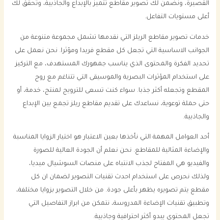
القصيرة، ونضمن لك تصوير مقاطع تتميز بالإبداع والجاذبية، وتحقق لك
أعلى مستويات التفاعل.
خدمات تصوير مقاطع الريلز التي نقدمها تشمل مجموعة متنوعة من
الجوانب الاساسية التي تجعل كل مقطع فريدا ومؤثرا. نحن نعمل على
تحديد الفكرة والمحتوى الذي يناسب جمهورك المستهدف، مع التركيز
على استخدام المؤثرات البصرية والموسيقى التي تتناغم مع روح
المقطع وتجعله أكثر جذبا. سواء كنت تسعى للترويج لمنتج، خدمة، أو
حتى حملة توعوية، نساعدك على تقديم مقاطع ريلز تجمع بين الإبداع
والجاذبية.
أحد العوامل المهمة التي نأخذها بعين الاعتبار هو اختيار الزوايا المناسبة
والإضاءة المثالية للمقاطع. نحن نعلم أن الجودة العالية للصورة
والفيديو هي المفتاح لجذب الانتباه على منصات السوشيال ميديا،
ولذلك نحرص على استخدام احدث تقنيات التصوير لضمان ان كل
مقطع يتم تصويره يظهر بأعلى جودة. من خلال التصوير بزوايا مختلفة،
وتطبيق تقنيات الإضاءة المدروسة، نتمكن من ابراز التفاصيل التي
تجعل المحتوى يبدو أكثر احترافية وجاذبية.