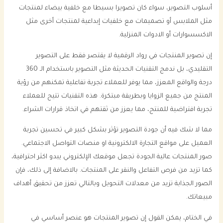
أسلوب التصوير، سواء كان تصويرا بسيطا مع خلفية بيضاء لمنتجات
مثل الملابس أو تصميمات مع خلفيات إبداعية لمنتجات أخرى مثل
الاكسسوارات أو الادوات المنزلية.
إن تصوير المنتجات في رواد الرقمية لا يقتصر فقط على التصوير
التقليدي، بل ندمج التقنيات الحديثة مثل التصوير باستخدام الـ 360
درجة والواقع المعزز، مما يوفر للعملاء تجربة تفاعلية تمكنهم من رؤية
المنتج من جميع الزوايا وبطريقة مبتكرة. هذه التقنيات تتيح للعملاء
تجربة افتراضية للمنتج، مما يعزز من ثقتهم في اتخاذ قرارات الشراء.
مما لا شك فيه أن جودة التصوير تؤثر بشكل كبير في تحسين تجربة
العميل على مواقع التجارة الالكترونية او منصات التواصل الاجتماعي.
صور المنتجات عالية الجودة تجعل موقعك الإلكتروني يبدو اكثر احترافية،
كما تزيد من فرص التفاعل والنقر على المنتجات. بالاضافة إلى ذلك، فإن
الصور الجذابة تزيد من معدلات التحويل وبالتالي تعزز من تحقيق أهداف
مبيعاتك.
في الختام، يمكن القول إن تصوير المنتجات هو عنصر أساسي في