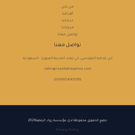
من نحن
أهدافنا
خدماتنا
مدوناتنا
تواصل معانا
تواصل معنا
ابن قدامه المقدسي، حي نبلاء، المدينة المنورة ، السعودية
sales@ruaadalraqamia.com
00966541430116
جميع الحقوق محفوظة لدى مؤسسة رواد الرقمية2026
Privacy Policy