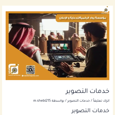
خطي
Main
لى
enu
لمحتوى
خدمات التصوير
اترك تعليقاً
/
خدمات التصوير
/ بواسطة
m.shebl215
خدمات التصوير