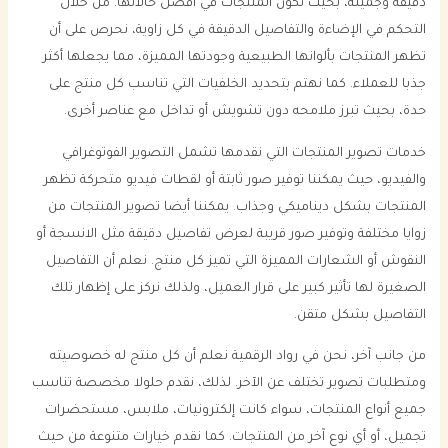
دقيقة وجميلة، بحيث تكون المنتجات في افضل حالاتها. من خلال
التحكم في الإضاءة والتفاصيل الدقيقة في كل زاوية، نحرص على أن
تظهر المنتجات بألوانها الطبيعية وجودتها المميزة، مما يجعلها أكثر
جذبا للعملاء. كما نهتم بتحديد الخلفيات التي تناسب كل منتج على
حدة، بحيث تبرز ملامحه دون تشويش أو تداخل مع عناصر أخرى.
خدمات تصوير المنتجات التي نقدمها تشمل التصوير الفوتوغرافي
والفيديو، حيث يمكننا توفير صور ثابتة أو لقطات فيديو متحركة تظهر
المنتجات بشكل ديناميكي وجذاب. يمكننا أيضا تصوير المنتجات من
زوايا مختلفة وتوفير صور قريبة لعرض تفاصيل دقيقة مثل الانسجة أو
النقوش أو الشعارات المميزة التي تميز كل منتج. نعلم أن التفاصيل
الصغيرة لها تأثير كبير على قرار العميل، ولذلك نركز على إظهار تلك
التفاصيل بشكل متقن.
من جانب آخر، نحن في رواد الرقمية نعلم أن كل منتج له خصوصيته
ومتطلبات تصوير تختلف عن الآخر. لذلك، نقدم حلولا مخصصة تناسب
جميع أنواع المنتجات، سواء كانت إلكترونيات، ملابس، مستحضرات
تجميل، أو أي نوع آخر من المنتجات. كما نقدم خيارات متنوعة من حيث