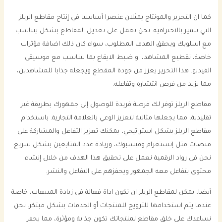
كما ان التحرير والمونتاج يمثلان عنصرا أساسيا في إنتاج مقاطع الريلز
التي تتميز بالاحترافية. نحن نعمل على تعديل المقاطع بشكل يتناسب
مع اسلوبك ويحقق الهدف المطلوب، سواء كان ذلك اضافة مؤثرات
خاصة، تقطيع المشاهد، او ضبط الايقاع بما يتناسب مع موسيقى
الفيديو. هذا التحرير يعزز من جودة المقطع ويجعله جذابا للمشاهدين،
مما يزيد من فرص انتشاره وتفاعله.
مقاطع الريلز توفر لك فرصة فريدة للوصول إلى جمهورك بطريقة غير
تقليدية، مما يجعلها مثالية لتعزيز الوعي بالعلامة التجارية. باستخدام
مقاطع الريلز بشكل استراتيجي، يمكنك تعزيز التفاعل والمشاركة على
منصات مثل إنستغرام وفيسبوك، وزيادة عدد المتابعين بشكل سريع.
نحن في رواد الرقمية نعمل على تحقيق هذا الهدف من خلال إنشاء
محتوى يتفاعل معه الجمهور ويحفزهم على التفاعل والنشر.
أيضا، يمكن لمقاطع الريلز ان تكون اداة فعالة في زيادة المبيعات، خاصة
عندما يتم استخدامها للترويج للمنتجات أو الخدمات بشكل مبتكر. نحن
نساعدك على خلق مقاطع لمنتجاتك تكون جذابة ومؤثرة، مما يحفز