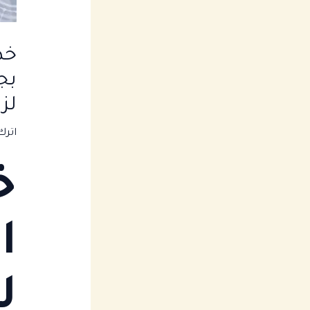
خد
بج
لزيا
اترك
خ
ا
ل