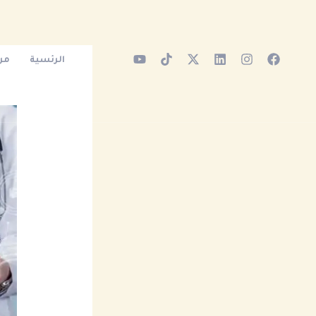
خطي
لى
لمحتوى
الرئسية
من