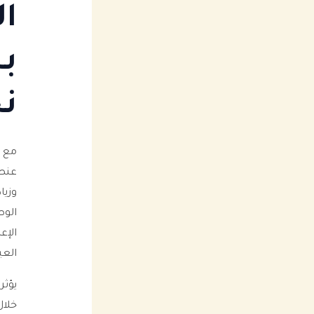
ال
ب
نج
مع ا
عنصر
وزيا
الوص
الإع
العي
يؤثر
خلال