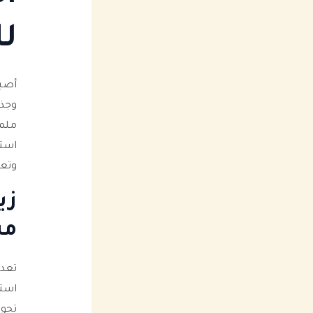
لل
أصب
وجذب
ملم
استر
وتعز
زي
مس
تعد 
است
تحوي