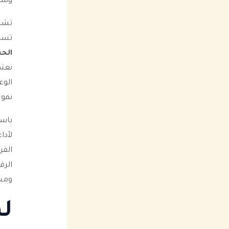
وسائ
تشمل
تسهّ
الحس
نعتم
الوع
نمو 
باست
لأدا
القر
الرق
ومس
لم