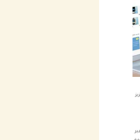
يز
بر