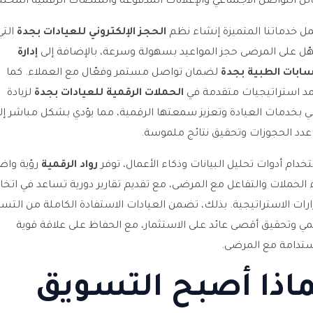
ل التواصل الاجتماعي والإعلانات المدفوعة والمنصات الرقمية المختل
 خدماتنا المتميزة إنشاء نظم
الحجز الإلكتروني للعيادات بجدة
التي
ل على المرضى حجز المواعيد بسهولة وسرعة، بالإضافة إلى
إدارة
ابات الطبية بجدة
لضمان تواصل مستمر وفعّال مع العملاء. كما
د استراتيجيات متقدمة في
الحملات الرقمية للعيادات بجدة
لزيادة
ي بخدمات العيادة وتعزيز سمعتها الرقمية، مما يؤدي بشكل مباشر إل
عدد الحجوزات وتحقيق نتائج ملموسة.
خدام أدوات تحليل البيانات وذكاء الأعمال، توفر
رواد الرقمية
رؤية واض
ء الحملات والتفاعل مع المرضى، مع تقديم تقارير دورية تساعد في اتخاذ
ارات الاستراتيجية. بذلك، تضمن العيادات الاستفادة الكاملة من التس
مي وتحقيق أقصى عائد على الاستثمار، مع الحفاظ على علاقة قوية
تدامة مع المرضى.
اذا أصبح التسويق