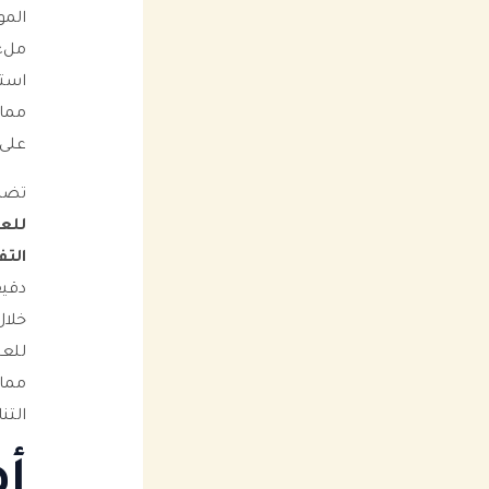
المو
ملء 
استر
مما 
على 
تضم
للعي
التف
دقيق
خلال
للعي
مما 
التن
أه