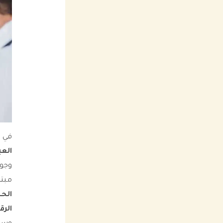
في ع
العي
وجود
مبتك
الح
الرق