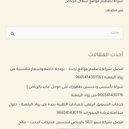
شركة تصميم مواقع شمال الرياض
غير مصنف
ا
ل
ب
أحدث المقالات
ح
ث
افضل شركة تصميم مواقع بجدة – برمجة خاصة واسعار تنافسية من
ع
رواد الرقمية | 966541430116
ن
شركة تأسيس وتحسين ظهورك على جوجل ماب بالرياض |
:
966541430116 من رواد الرقمية
خدمات التسويق الرقمي للعيادات الطبية بجدة من رواد الرقمية – حلول
متكاملة لزيادة الحجوزات 966541430116
افضل شركة سيو SEO بالرياض لتحسين محركات البحث – نتائج