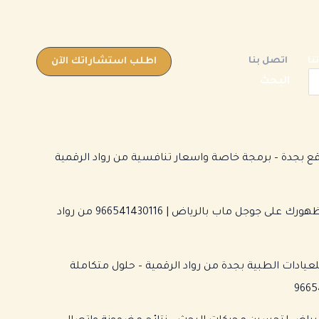
نا
اتصل بنا
اطلب استشاراتك الآن
البحث
بجدة – برمجة خاصة واسعار تنافسية من رواد الرقمية
شركة تأسيس وتحسين ظهورك على جوجل ماب بالرياض | 966541430116 من رواد
عيادات الطبية بجدة من رواد الرقمية – حلول متكاملة