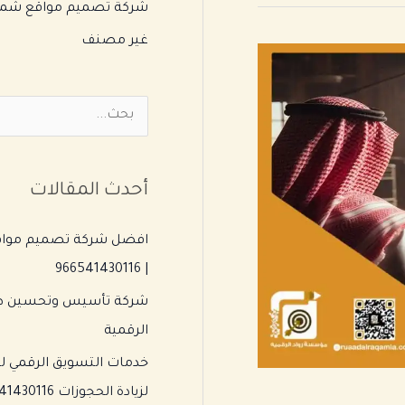
شركة تصميم مواقع شما
غير مصنف
ا
ل
ب
أحدث المقالات
ح
ث
افضل شركة تصميم مواقع 
ع
| 966541430116
ن
:
الرقمية
خدمات التسويق الرقمي لل
لزيادة الحجوزات 966541430116