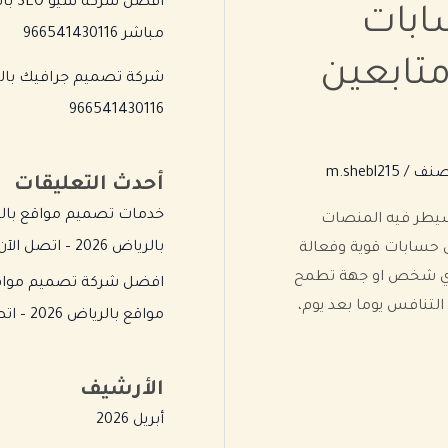
افضل
ابات
مباشر 966541430116
متابعين
شركة تصميم جرافيك بالري
966541430116
صنف
/
m.shebl215
أحدث التعليقات
خدمات تصميم مواقع بالري
سيطر فيه المنصات
بالرياض 2026 – اتصل الآن 966541430116
ى حسابات قوية وفعالة
 لأي شخص او جهة تطمح
افضل شركة تصميم مواقع 
د التنافس يوما بعد يوم،
مواقع بالرياض 2026 – اتصل الآن 966541430116
الأرشيف
أبريل 2026