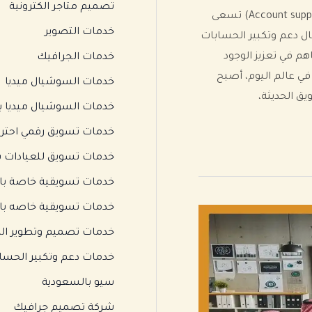
تصميم متاجر الكترونية
خدمات دعم وتكبير الحسابات (Account support and expansion services) تسعى
خدمات التصوير
ل دعم وتكبير الحسابات
هم في تعزيز الوجود
خدمات الجرافيك
في عالم اليوم، أصبح
خدمات السوشيال ميديا
يق الحديثة،
خدمات السوشيال ميديا ب
خدمات تسويق رقمي احتراف
خدمات تسويق للعيادات ب
خدمات تسويقية خاصة بال
خدمات تسويقية خاصه با
خدمات تصميم وتطوير الم
خدمات دعم وتكبير الحسا
سيو بالسعودية
شركة تصميم جرافيك