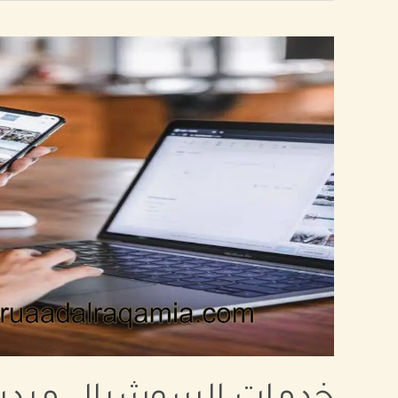
خدمات
السوشيال
ميديا
بالرياض
–
ادارة
حسابات
احترافية
وزيادة
العملاء-
966541430116