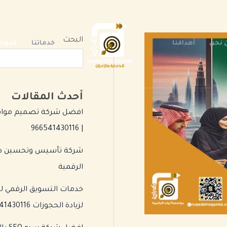
البحث
 نحن
أهدافنا
خدماتنا
مدونات
أحدث المقالات
افضل شركة تصميم مواقع 
| 966541430116
الرقمية
خدمات التسويق الرقمي لل
لزيادة الحجوزات 966541430116