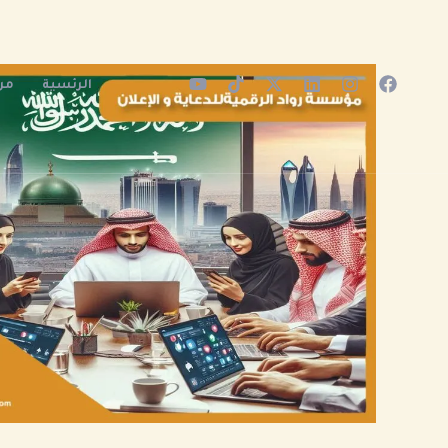
خطي
لى
لمحتوى
خدمات
الرئسية
من
دعم
وتكبير
الحسابات
حقيقية
بالرياض
|
زيادة
متابعين
وتفاعل
وسيو
احترافي