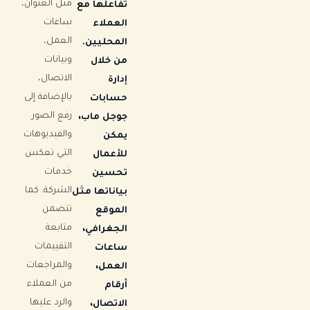
مثل العنوان،
تفاعلها مع
ساعات
العملاء
العمل،
المحليين.
وبيانات
من خلال
الاتصال،
إدارة
بالإضافة إلى
حسابات
رفع الصور
جوجل ماب،
والفيديوهات
يمكن
التي تعكس
للأعمال
خدمات
تحسين
الشركة. كما
بياناتها مثل
تتضمن
الموقع
متابعة
الجغرافي،
التقييمات
ساعات
والمراجعات
العمل،
من العملاء
أرقام
والرد عليها
الاتصال،