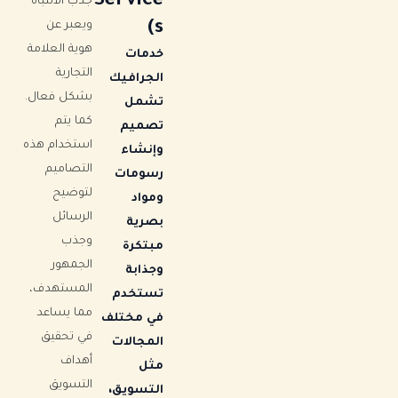
Service
جذب الانتباه
s)
ويعبر عن
هوية العلامة
خدمات
التجارية
الجرافيك
بشكل فعال.
تشمل
كما يتم
تصميم
استخدام هذه
وإنشاء
التصاميم
رسومات
لتوضيح
ومواد
الرسائل
بصرية
وجذب
مبتكرة
الجمهور
وجذابة
المستهدف،
تستخدم
مما يساعد
في مختلف
في تحقيق
المجالات
أهداف
مثل
التسويق
التسويق،