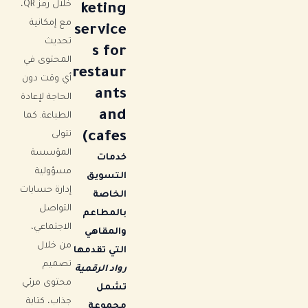
خلال رمز QR،
keting
مع إمكانية
service
تحديث
s for
المحتوى في
restaur
أي وقت دون
ants
الحاجة لإعادة
and
الطباعة. كما
cafes)
تتولى
المؤسسة
خدمات
مسؤولية
التسويق
إدارة حسابات
الخاصة
التواصل
بالمطاعم
الاجتماعي،
والمقاهي
من خلال
التي تقدمها
تصميم
رواد الرقمية
محتوى مرئي
تشمل
جذاب، كتابة
مجموعة