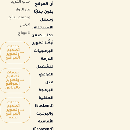
جذب المزيد
أن الموقع
من الزوار
يكون جذابًا
وتحقيق نتائج
وسهل
أفضل
الاستخدام.
للموقع.
كما تتضمن
أيضًا تطوير
خدمات
تصميم
البرمجيات
وتطوير
المواقع
اللازمة
لتشغيل
خدمات
الموقع،
تصميم
وتطوير
مثل
المواقع
بالرياض
البرمجة
الخلفية
خدمات
(Backend)
تصميم
وتطوير
والبرمجة
المواقع
بجدة
الأمامية
(Frontend).