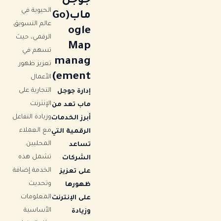
جوجل
الحيوية في
ماب(Go
عالم التسويق
ogle
الرقمي، حيث
Map
تسهم في
manag
تعزيز ظهور
ement)
الأعمال
التجارية على
إدارة جوجل
الإنترنت
ماب تعد من
وزيادة التفاعل
أبرز الخدمات
مع العملاء
الرقمية التي
المحليين.
تساعد
تشمل هذه
الشركات
الخدمة إضافة
على تعزيز
وتحديث
ظهورها
المعلومات
على الإنترنت
الأساسية
وزيادة