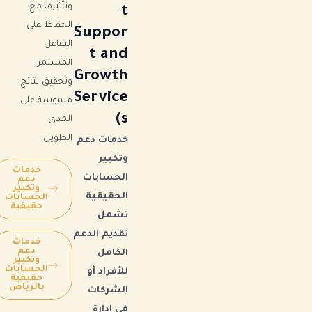
وتأثيره، مع
t
الحفاظ على
Suppor
التفاعل
t and
المستمر
Growth
وتحقيق نتائج
Service
ملموسة على
s)
المدى
الطويل.
خدمات دعم
وتكبير
خدمات
الحسابات
دعم
وتكبير
الحقيقية
الحسابات
حقيقية
تشمل
تقديم الدعم
خدمات
دعم
الكامل
وتكبير
الحسابات
للأفراد أو
حقيقية
بالرياض
الشركات
في إدارة