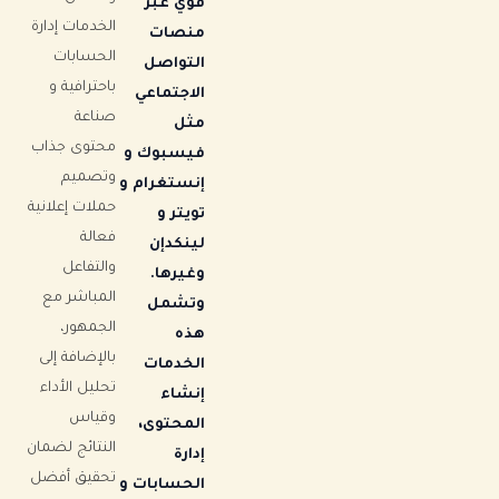
قوي عبر
الخدمات إدارة
منصات
الحسابات
التواصل
باحترافية و
الاجتماعي
صناعة
مثل
محتوى جذاب
فيسبوك و
وتصميم
إنستغرام و
حملات إعلانية
تويتر و
فعالة
لينكدإن
والتفاعل
وغيرها.
المباشر مع
وتشمل
الجمهور،
هذه
بالإضافة إلى
الخدمات
تحليل الأداء
إنشاء
وقياس
المحتوى،
النتائج لضمان
إدارة
تحقيق أفضل
الحسابات و