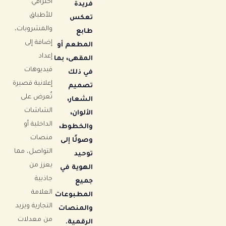
احترافي
فريدة
للأطباق
تعكس
والمشروبات،
طابع
إضافة إلى
المطعم أو
إعداد
المقهى، بما
فيديوهات
في ذلك
إعلانية قصيرة
تصميم
تُعرض على
الشعار،
الشاشات
الألوان،
الداخلية أو
والخطوط،
منصات
وصولًا إلى
التواصل، مما
توحيد
يعزز من
الهوية في
جاذبية
جميع
العلامة
المطبوعات
التجارية ويزيد
والمنصات
من معدلات
الرقمية.