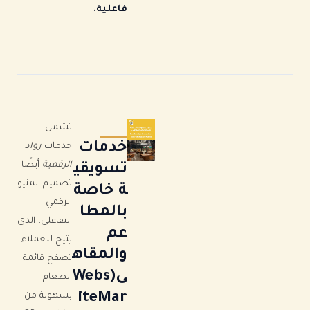
فاعلية.
تشمل
خدمات
خدمات
رواد
الرقمية
أيضًا
تسويقي
تصميم المنيو
ة خاصة
الرقمي
بالمطا
التفاعلي، الذي
عم
يتيح للعملاء
والمقاه
تصفح قائمة
ى(Webs
الطعام
iteMar
بسهولة من