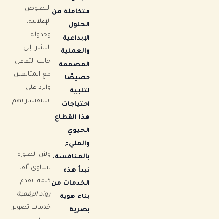
النصوص
متكاملة من
الإعلانية،
الحلول
وجدولة
الإبداعية
النشر، إلى
والعملية
جانب التفاعل
المصممة
مع المتابعين
خصيصًا
والرد على
لتلبية
استفساراتهم
احتياجات
.
هذا القطاع
الحيوي
والمليء
ولأن الصورة
بالمنافسة.
تساوي ألف
تبدأ هذه
كلمة، تقدم
الخدمات من
رواد الرقمية
بناء هوية
خدمات تصوير
بصرية