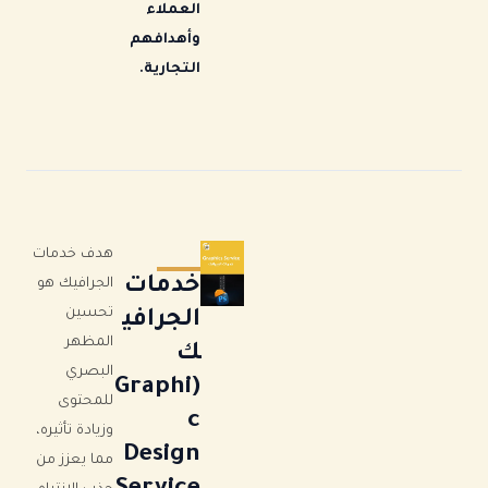
العملاء
وأهدافهم
التجارية.
هدف خدمات
خدمات
الجرافيك هو
تحسين
الجرافي
المظهر
ك
البصري
(Graphi
للمحتوى
c
وزيادة تأثيره،
Design
مما يعزز من