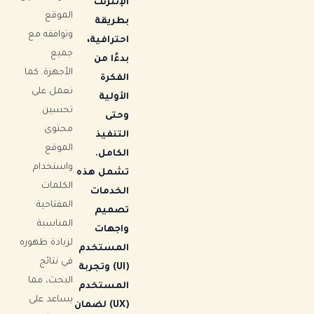
الإنترنت
الموقع
بطريقة
وتوافقه مع
احترافية،
جميع
بدءًا من
الأجهزة. كما
الفكرة
نعمل على
الأولية
تحسين
وحتى
محتوى
التنفيذ
الموقع
الكامل.
واستخدام
تشمل هذه
الكلمات
الخدمات
المفتاحية
تصميم
المناسبة
واجهات
لزيادة ظهوره
المستخدم
في نتائج
(UI) وتجربة
البحث، مما
المستخدم
يساعد على
(UX) لضمان