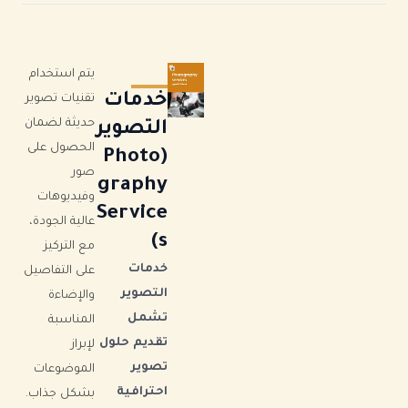
يتم استخدام
خدمات
تقنيات تصوير
حديثة لضمان
التصوير
الحصول على
(Photo
صور
graphy
وفيديوهات
Service
عالية الجودة،
s)
مع التركيز
خدمات
على التفاصيل
التصوير
والإضاءة
تشمل
المناسبة
تقديم حلول
لإبراز
تصوير
الموضوعات
احترافية
بشكل جذاب.