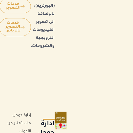
خدمات
(البورتريه)،
التصوير
بالإضافة
إلى تصوير
خدمات
التصوير
الفيديوهات
بالرياض
الترويجية
والشروحات.
إدارة جوجل
ادارة
ماب تعتبر من
الأدوات