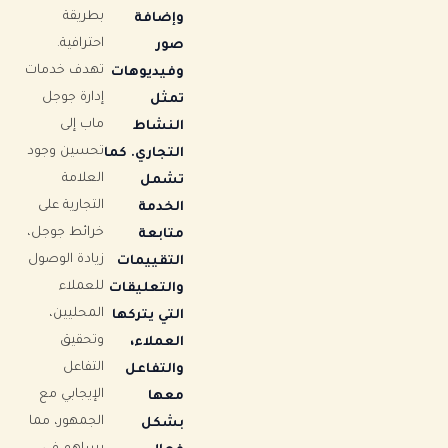
بطريقة
وإضافة
احترافية.
صور
تهدف خدمات
وفيديوهات
إدارة جوجل
تمثل
ماب إلى
النشاط
تحسين وجود
التجاري. كما
العلامة
تشمل
التجارية على
الخدمة
خرائط جوجل،
متابعة
زيادة الوصول
التقييمات
للعملاء
والتعليقات
المحليين،
التي يتركها
وتحقيق
العملاء،
التفاعل
والتفاعل
الإيجابي مع
معها
الجمهور، مما
بشكل