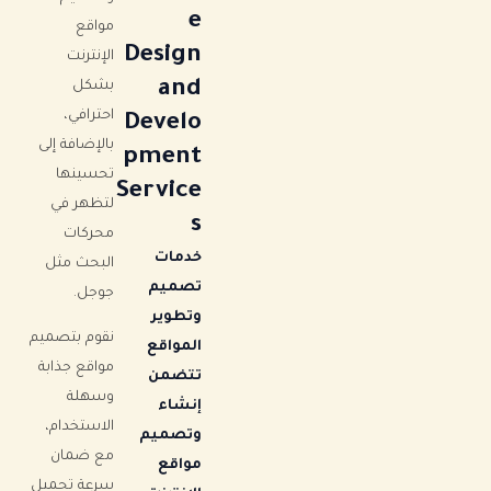
e
مواقع
Design
الإنترنت
and
بشكل
احترافي،
Develo
بالإضافة إلى
pment
تحسينها
Service
لتظهر في
s
محركات
خدمات
البحث مثل
تصميم
جوجل.
وتطوير
نقوم بتصميم
المواقع
مواقع جذابة
تتضمن
وسهلة
إنشاء
الاستخدام،
وتصميم
مع ضمان
مواقع
سرعة تحميل