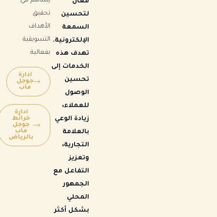
يساهم في
فعال
تحقيق
لتحسين
الأهداف
السمعة
التسويقية
الإلكترونية.
بفعالية.
تهدف هذه
الخدمات إلى
ادارة
تحسين
جوجل
ماب
الوصول
للعملاء،
ادارة
خرائط
زيادة الوعي
جوجل
ماب
بالعلامة
بالرياض
التجارية،
وتعزيز
التفاعل مع
الجمهور
المحلي
بشكل أكثر