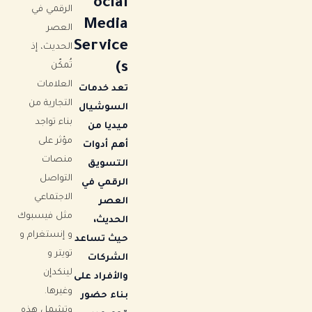
ocial
الرقمي في
Media
العصر
Service
الحديث، إذ
s)
تُمكّن
العلامات
تعد خدمات
التجارية من
السوشيال
بناء تواجد
ميديا من
مؤثر على
أهم أدوات
منصات
التسويق
التواصل
الرقمي في
الاجتماعي
العصر
مثل فيسبوك
الحديث،
و إنستغرام و
حيث تساعد
تويتر و
الشركات
لينكدإن
والأفراد على
وغيرها.
بناء حضور
وتشمل هذه